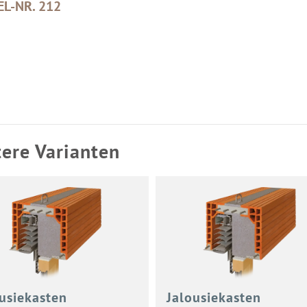
EL-NR. 212
ere Varianten
u­sie­kas­ten
Ja­lou­sie­kas­ten