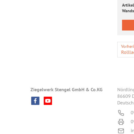
Artikel
Wand­s
Vorher
Roll­la
Ziegelwerk Stengel GmbH & Co.KG
Nördlin
86609 
Deutsch
0
0
i