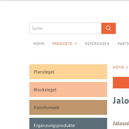
HOME
PRODUKTE
REFERENZEN
PART
HOME
/
Planziegel
Blockziegel
Jal
Kleinformate
Jalous
Ergänzungsprodukte