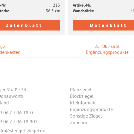
-​Nr.
213
Artikel-​Nr.
tär­ke
36,5 cm
Wand­stär­ke
4
Datenblatt
Datenblatt
ige
Zur Übersicht
­den­kas­ten
Er­gän­zungs­pro­duk­te
ger Straße 24
Planziegel
Donauwörth
Blockziegel
land
Kleinformate
Ergänzungsprodukte
9 06 / 7 06 18-0
Sonstige Ziegel
9 06 / 7 06 18 902
Zubehör
nfo@stengel-ziegel.de