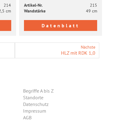
214
Artikel-​Nr.
215
2,5 cm
Wand­stär­ke
49 cm
Datenblatt
Nächste
HLZ mit RDK 1,0
Begriffe A bis Z
Standorte
Datenschutz
Impressum
AGB