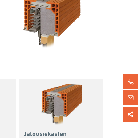
Ja­lou­sie­kas­ten