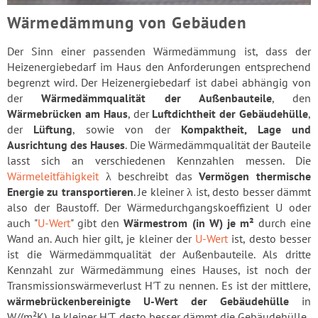
Wärmedämmung von Gebäuden
Der Sinn einer passenden Wärmedämmung ist, dass der
Heizenergiebedarf im Haus den Anforderungen entsprechend
begrenzt wird. Der Heizenergiebedarf ist dabei abhängig von
der
Wärmedämmqualität der Außenbauteile
, den
Wärmebrücken am Haus
, der
Luftdichtheit der Gebäudehülle
,
der
Lüftung
, sowie von der
Kompaktheit, Lage und
Ausrichtung des Hauses
. Die Wärmedämmqualität der Bauteile
lasst sich an verschiedenen Kennzahlen messen. Die
Wärmeleitfähigkeit
λ beschreibt das
Vermögen thermische
Energie zu transportieren
. Je kleiner λ ist, desto besser dämmt
also der Baustoff. Der Wärmedurchgangskoeffizient U oder
auch "
U-Wert
" gibt den
Wärmestrom (in W) je m²
durch eine
Wand an. Auch hier gilt, je kleiner der
U-Wert
ist, desto besser
ist die Wärmedämmqualität der Außenbauteile. Als dritte
Kennzahl zur Wärmedämmung eines Hauses, ist noch der
Transmissionswärmeverlust H'T zu nennen. Es ist der mittlere,
wärmebrückenbereinigte U-Wert der Gebäudehülle
in
W/(m²K). Je kleiner H'T, desto besser dämmt die Gebäudehülle.