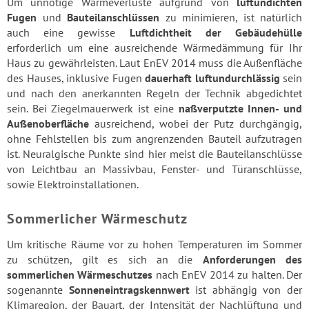
Um unnötige Wärmeverluste aufgrund von
luftundichten
Fugen
und
Bauteilanschlüssen
zu minimieren, ist natürlich
auch eine gewisse
Luftdichtheit der Gebäudehülle
erforderlich um eine ausreichende Wärmedämmung für Ihr
Haus zu gewährleisten. Laut EnEV 2014 muss die Außenfläche
des Hauses, inklusive Fugen
dauerhaft luftundurchlässig
sein
und nach den anerkannten Regeln der Technik abgedichtet
sein. Bei Ziegelmauerwerk ist eine
naßverputzte Innen- und
Außenoberfläche
ausreichend, wobei der Putz durchgängig,
ohne Fehlstellen bis zum angrenzenden Bauteil aufzutragen
ist. Neuralgische Punkte sind hier meist die Bauteilanschlüsse
von Leichtbau an Massivbau, Fenster- und Türanschlüsse,
sowie Elektroinstallationen.
Sommerlicher Wärmeschutz
Um kritische Räume vor zu hohen Temperaturen im Sommer
zu schützen, gilt es sich an die
Anforderungen des
sommerlichen Wärmeschutzes
nach EnEV 2014 zu halten. Der
sogenannte
Sonneneintragskennwert
ist abhängig von der
Klimaregion, der Bauart, der Intensität der Nachlüftung und