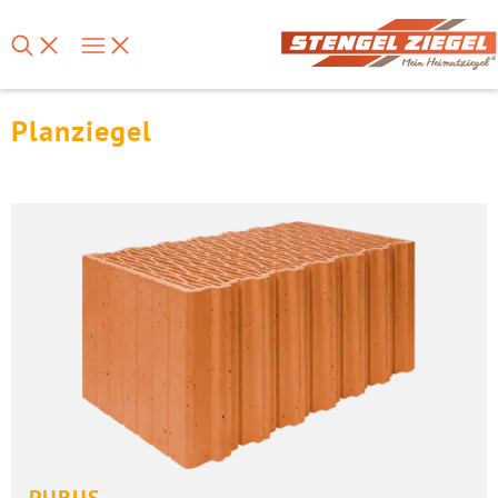
Planziegel
PURUS