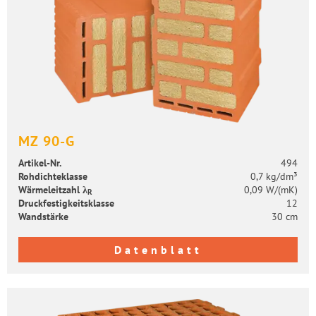
MZ 90-G
Artikel-​Nr.
494
Roh­dich­te­klas­se
0,7 kg/dm³
Wär­me­leit­zahl λ
0,09 W/(mK)
R
Druck­fes­tig­keits­klas­se
12
Wand­stär­ke
30 cm
Datenblatt