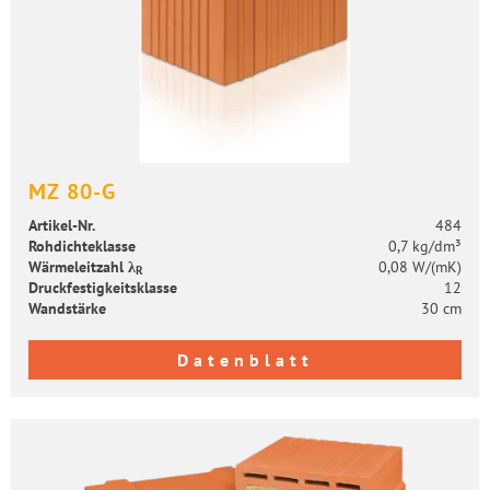
MZ 80-G
Artikel-​Nr.
484
Roh­dich­te­klas­se
0,7 kg/dm³
Wär­me­leit­zahl λ
0,08 W/(mK)
R
Druck­fes­tig­keits­klas­se
12
Wand­stär­ke
30 cm
Datenblatt