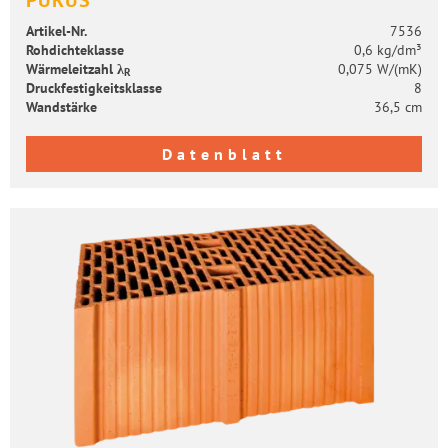
Artikel-​Nr.
7536
Roh­dich­te­klas­se
0,6 kg/dm³
Wär­me­leit­zahl λ
0,075 W/(mK)
R
Druck­fes­tig­keits­klas­se
8
Wand­stär­ke
36,5 cm
Datenblatt