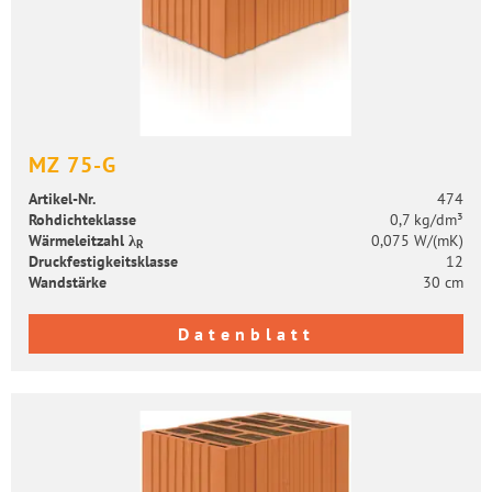
MZ 75-G
Artikel-​Nr.
474
Roh­dich­te­klas­se
0,7 kg/dm³
Wär­me­leit­zahl λ
0,075 W/(mK)
R
Druck­fes­tig­keits­klas­se
12
Wand­stär­ke
30 cm
Datenblatt