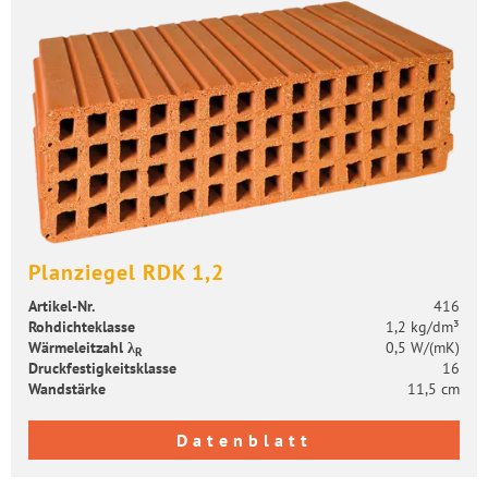
Plan­zie­gel RDK 1,2
Artikel-​Nr.
416
Roh­dich­te­klas­se
1,2 kg/dm³
Wär­me­leit­zahl λ
0,5 W/(mK)
R
Druck­fes­tig­keits­klas­se
16
Wand­stär­ke
11,5 cm
Datenblatt