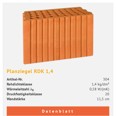
Plan­zie­gel RDK 1,4
Artikel-​Nr.
304
Roh­dich­te­klas­se
1,4 kg/dm³
Wär­me­leit­zahl λ
0,58 W/(mK)
R
Druck­fes­tig­keits­klas­se
20
Wand­stär­ke
11,5 cm
Datenblatt