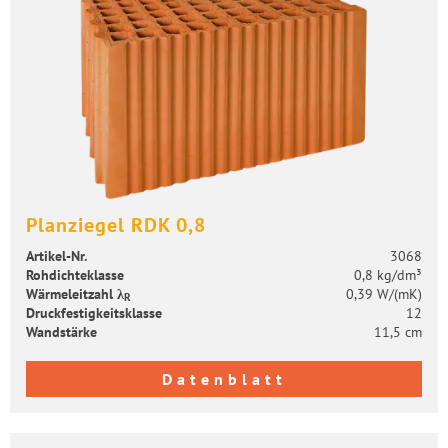
Plan­zie­gel RDK 0,8
Artikel-​Nr.
3068
Roh­dich­te­klas­se
0,8 kg/dm³
Wär­me­leit­zahl λ
0,39 W/(mK)
R
Druck­fes­tig­keits­klas­se
12
Wand­stär­ke
11,5 cm
Datenblatt