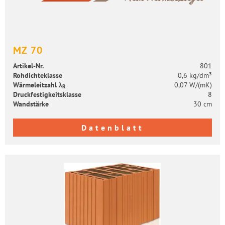
MZ 70
Artikel-​Nr.
801
Roh­dich­te­klas­se
0,6 kg/dm³
Wär­me­leit­zahl λ
0,07 W/(mK)
R
Druck­fes­tig­keits­klas­se
8
Wand­stär­ke
30 cm
Datenblatt