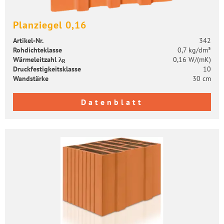
Plan­zie­gel 0,16
Artikel-​Nr.
342
Roh­dich­te­klas­se
0,7 kg/dm³
Wär­me­leit­zahl λ
0,16 W/(mK)
R
Druck­fes­tig­keits­klas­se
10
Wand­stär­ke
30 cm
Datenblatt