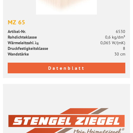
MZ 65
Artikel-​Nr.
6530
Roh­dich­te­klas­se
0,6 kg/dm³
Wär­me­leit­zahl λ
0,065 W/(mK)
R
Druck­fes­tig­keits­klas­se
8
Wand­stär­ke
30 cm
Datenblatt