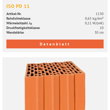
ISO PD 11
Artikel-​Nr.
1130
Roh­dich­te­klas­se
0,65 kg/dm³
Wär­me­leit­zahl λ
0,11 W/(mK)
R
Druck­fes­tig­keits­klas­se
10
Wand­stär­ke
30 cm
Datenblatt