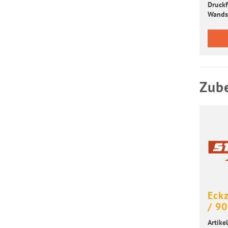
Druck­f
Wand­s
Zub
Eck­
/ 90
Artikel