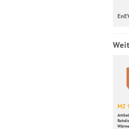
EnEV
Weit
MZ 
Artikel
Roh­dic
Wär­me­