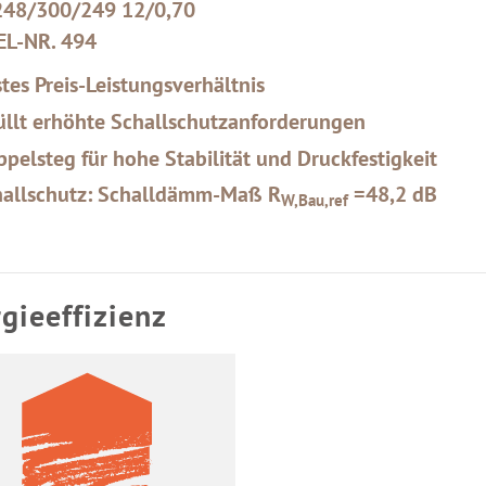
248/300/249 12/0,70
EL-NR. 494
tes Preis-Leistungsverhältnis
üllt erhöhte Schallschutzanforderungen
pelsteg für hohe Stabilität und Druckfestigkeit
hallschutz: Schalldämm-Maß R
=48,2 dB
W,Bau,ref
gieeffizienz