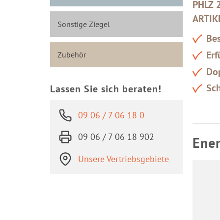
PHLZ 
ARTIK
Sonstige Ziegel
Bes
Erf
Zubehör
Dop
Sc
Lassen Sie sich beraten!
09 06 / 7 06 18 0
09 06 / 7 06 18 902
Ener
Unsere Vertriebsgebiete