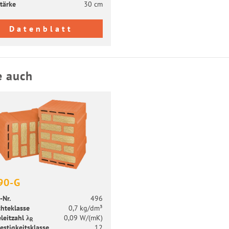
tär­ke
30 cm
Datenblatt
e auch
90-G
-​Nr.
496
h­te­klas­se
0,7 kg/dm³
leit­zahl λ
0,09 W/(mK)
R
es­tig­keits­klas­se
12