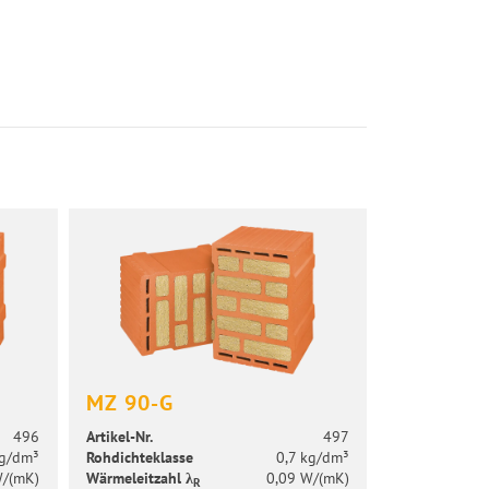
MZ 90-G
496
Artikel-​Nr.
497
kg/dm³
Roh­dich­te­klas­se
0,7 kg/dm³
W/(mK)
Wär­me­leit­zahl λ
0,09 W/(mK)
R