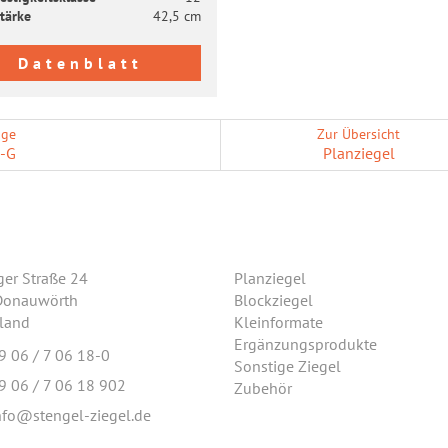
tär­ke
42,5 cm
Datenblatt
ige
Zur Übersicht
-G
Plan­zie­gel
ger Straße 24
Planziegel
Donauwörth
Blockziegel
land
Kleinformate
Ergänzungsprodukte
9 06 / 7 06 18-0
Sonstige Ziegel
9 06 / 7 06 18 902
Zubehör
nfo@stengel-ziegel.de