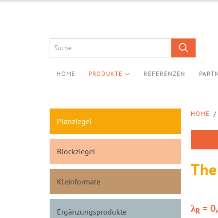
HOME
PRODUKTE
REFERENZEN
PART
HOME
/
Planziegel
Blockziegel
The
Kleinformate
λ
= 0
R
Ergänzungsprodukte