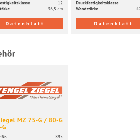
es­tig­keits­klas­se
12
Druck­fes­tig­keits­klas­se
tär­ke
36,5 cm
Wand­stär­ke
4
Datenblatt
Datenblatt
ehör
zie­gel MZ 75-G / 80-G
-G
-​Nr.
895