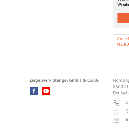
Wand­s
Vorher
MZ 80
Ziegelwerk Stengel GmbH & Co.KG
Nördlin
86609 
Deutsch
0
0
i