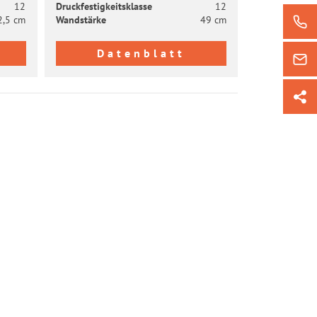
12
Druck­fes­tig­keits­klas­se
12
2,5 cm
Wand­stär­ke
49 cm
Datenblatt