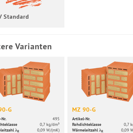
 Stan­dard
ere Varianten
90-G
MZ 90-G
-​Nr.
495
Artikel-​Nr.
h­te­klas­se
0,7 kg/dm³
Roh­dich­te­klas­se
0,7 
leit­zahl λ
0,09 W/(mK)
Wär­me­leit­zahl λ
0,09 
R
R