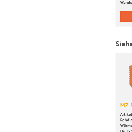
Wand­s
Sieh
MZ 
Artikel
Roh­dic
Wär­me­
Druck­f