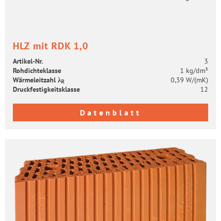
HLZ mit RDK 1,0
Artikel-​Nr.
3
Roh­dich­te­klas­se
1 kg/dm³
Wär­me­leit­zahl λ
0,39 W/(mK)
R
Druck­fes­tig­keits­klas­se
12
Datenblatt