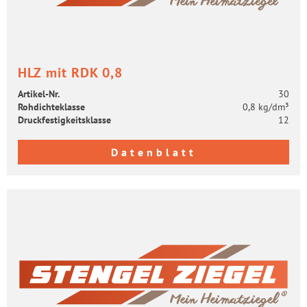
HLZ mit RDK 0,8
Artikel-​Nr.
30
Roh­dich­te­klas­se
0,8 kg/dm³
Druck­fes­tig­keits­klas­se
12
Datenblatt