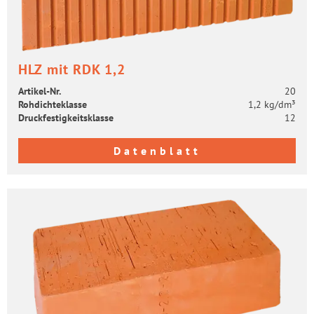
HLZ mit RDK 1,2
Artikel-​Nr.
20
Roh­dich­te­klas­se
1,2 kg/dm³
Druck­fes­tig­keits­klas­se
12
Datenblatt