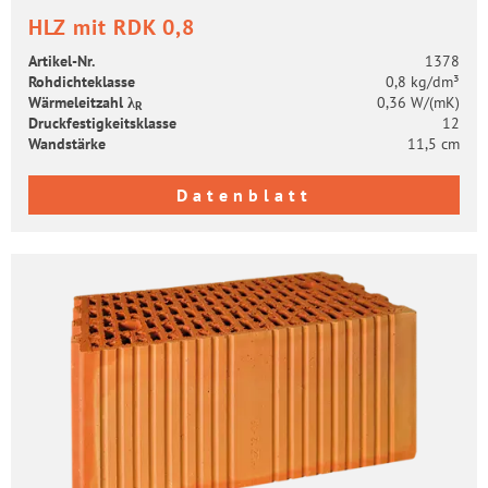
HLZ mit RDK 0,8
Artikel-​Nr.
1378
Roh­dich­te­klas­se
0,8 kg/dm³
Wär­me­leit­zahl λ
0,36 W/(mK)
R
Druck­fes­tig­keits­klas­se
12
Wand­stär­ke
11,5 cm
Datenblatt