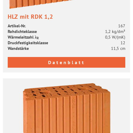
HLZ mit RDK 1,2
Artikel-​Nr.
167
Roh­dich­te­klas­se
1,2 kg/dm³
Wär­me­leit­zahl λ
0,5 W/(mK)
R
Druck­fes­tig­keits­klas­se
12
Wand­stär­ke
11,5 cm
Datenblatt