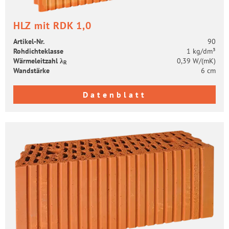
HLZ mit RDK 1,0
Artikel-​Nr.
90
Roh­dich­te­klas­se
1 kg/dm³
Wär­me­leit­zahl λ
0,39 W/(mK)
R
Wand­stär­ke
6 cm
Datenblatt