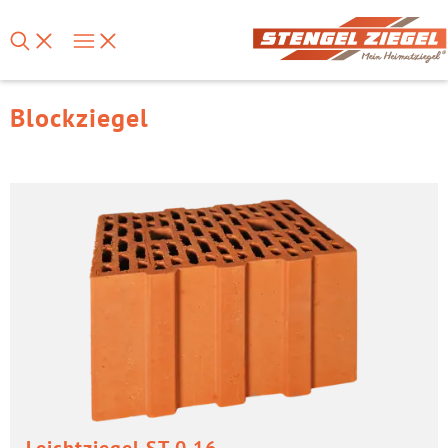
Blockziegel
Leicht­zie­gel ST 0,16