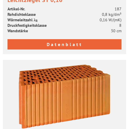
Artikel-​Nr.
187
Roh­dich­te­klas­se
0,8 kg/dm³
Wär­me­leit­zahl λ
0,16 W/(mK)
R
Druck­fes­tig­keits­klas­se
8
Wand­stär­ke
30 cm
Datenblatt