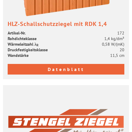
HLZ-​Schallschutzziegel mit RDK 1,4
Artikel-​Nr.
172
Roh­dich­te­klas­se
1,4 kg/dm³
Wär­me­leit­zahl λ
0,58 W/(mK)
R
Druck­fes­tig­keits­klas­se
20
Wand­stär­ke
11,5 cm
Datenblatt