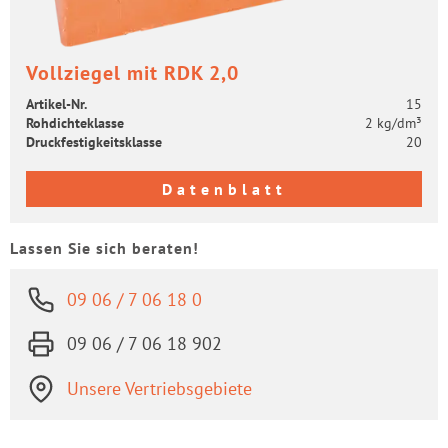
Voll­zie­gel mit RDK 2,0
Artikel-​Nr.
15
Roh­dich­te­klas­se
2 kg/dm³
Druck­fes­tig­keits­klas­se
20
Datenblatt
Lassen Sie sich beraten!
09 06 / 7 06 18 0
09 06 / 7 06 18 902
Unsere Vertriebsgebiete