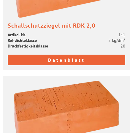
Schall­schutz­zie­gel mit RDK 2,0
Artikel-​Nr.
141
Roh­dich­te­klas­se
2 kg/dm³
Druck­fes­tig­keits­klas­se
20
Datenblatt