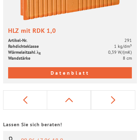
HLZ mit RDK 1,0
Artikel-​Nr.
291
Roh­dich­te­klas­se
1 kg/dm³
Wär­me­leit­zahl λ
0,39 W/(mK)
R
Wand­stär­ke
8 cm
Datenblatt
Lassen Sie sich beraten!