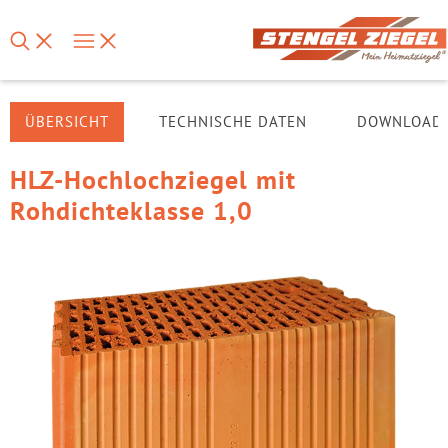
ÜBERSICHT
TECHNISCHE DATEN
DOWNLOAD
HLZ-Hochlochziegel mit
Rohdichteklasse 1,0