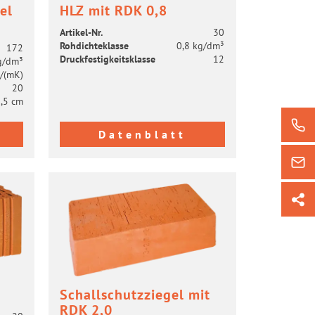
el
HLZ mit RDK 0,8
Artikel-​Nr.
30
Roh­dich­te­klas­se
0,8 kg/dm³
172
Druck­fes­tig­keits­klas­se
12
g/dm³
/(mK)
20
,5 cm
Datenblatt
Schall­schutz­zie­gel mit
RDK 2,0