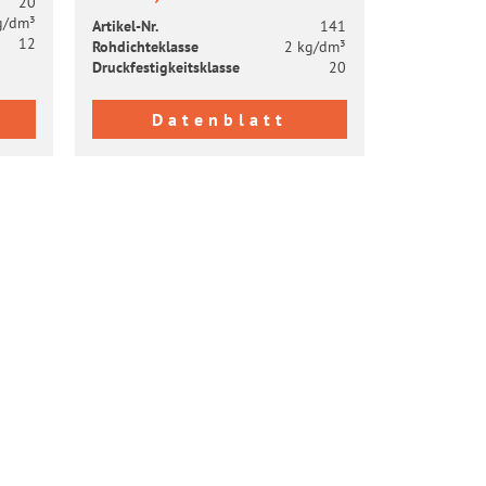
20
g/dm³
Artikel-​Nr.
141
12
Roh­dich­te­klas­se
2 kg/dm³
Druck­fes­tig­keits­klas­se
20
Datenblatt