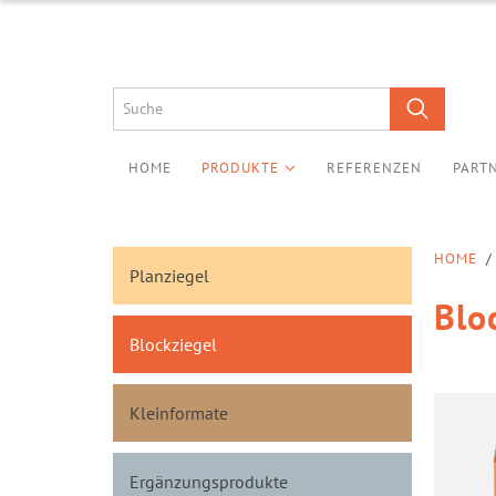
HOME
PRODUKTE
REFERENZEN
PART
HOME
/
Planziegel
Blo
Blockziegel
Kleinformate
Ergänzungsprodukte