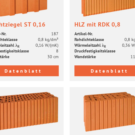
ht­zie­gel ST 0,16
HLZ mit RDK 0,8
-​Nr.
187
Artikel-​Nr.
h­te­klas­se
0,8 kg/dm³
Roh­dich­te­klas­se
0,8 k
leit­zahl λ
0,16 W/(mK)
Wär­me­leit­zahl λ
0,36 W
R
R
es­tig­keits­klas­se
8
Druck­fes­tig­keits­klas­se
tär­ke
30 cm
Wand­stär­ke
11
Datenblatt
Datenblatt