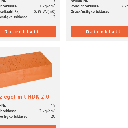
-​Nr.
3
Artikel-​Nr.
h­te­klas­se
1 kg/dm³
Roh­dich­te­klas­se
1,2 k
leit­zahl λ
0,39 W/(mK)
Druck­fes­tig­keits­klas­se
R
es­tig­keits­klas­se
12
Datenblatt
Datenblatt
­zie­gel mit RDK 2,0
-​Nr.
15
h­te­klas­se
2 kg/dm³
es­tig­keits­klas­se
20