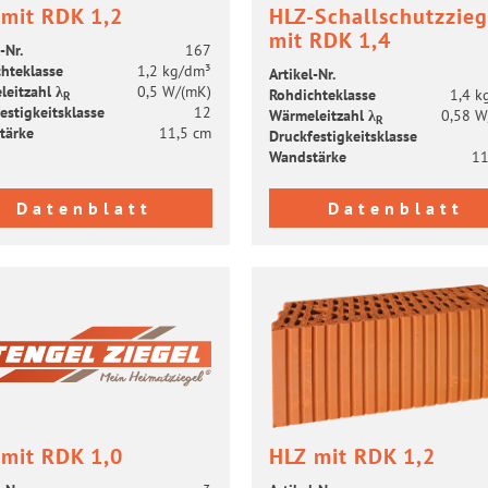
 mit RDK 1,2
HLZ-​Schallschutzzieg
mit RDK 1,4
-​Nr.
167
h­te­klas­se
1,2 kg/dm³
Artikel-​Nr.
leit­zahl λ
0,5 W/(mK)
Roh­dich­te­klas­se
1,4 k
R
es­tig­keits­klas­se
12
Wär­me­leit­zahl λ
0,58 W
R
tär­ke
11,5 cm
Druck­fes­tig­keits­klas­se
Wand­stär­ke
11
Datenblatt
Datenblatt
 mit RDK 1,0
HLZ mit RDK 1,2