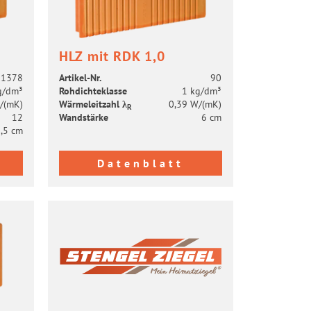
HLZ mit RDK 1,0
1378
Artikel-​Nr.
90
g/dm³
Roh­dich­te­klas­se
1 kg/dm³
/(mK)
Wär­me­leit­zahl λ
0,39 W/(mK)
R
12
Wand­stär­ke
6 cm
,5 cm
Datenblatt