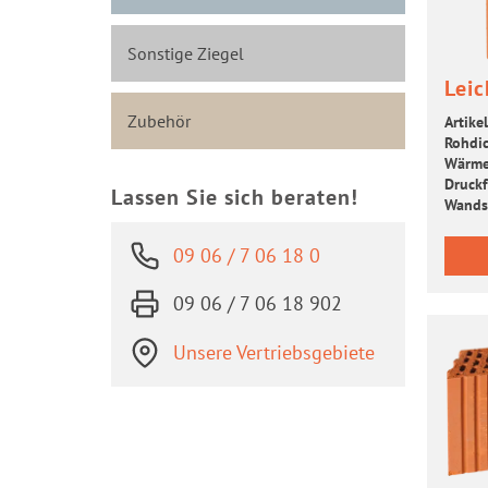
Sonstige Ziegel
Leic
Zubehör
Artikel
Roh­dic
Wär­me­
Druck­f
Lassen Sie sich beraten!
Wand­s
09 06 / 7 06 18 0
09 06 / 7 06 18 902
Unsere Vertriebsgebiete