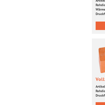
Artikel
Roh­dic
Wär­me­
Druck­f
Voll
Artikel
Roh­dic
Druck­f