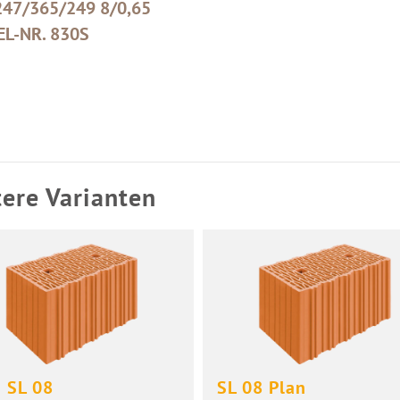
247/365/249 8/0,65
EL-NR. 830S
ere Varianten
 SL 08
SL 08 Plan