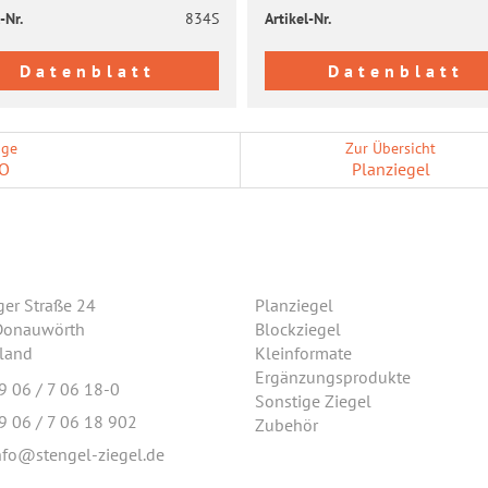
-​Nr.
834S
Artikel-​Nr.
Datenblatt
Datenblatt
ige
Zur Übersicht
O
Plan­zie­gel
ger Straße 24
Planziegel
Donauwörth
Blockziegel
land
Kleinformate
Ergänzungsprodukte
9 06 / 7 06 18-0
Sonstige Ziegel
9 06 / 7 06 18 902
Zubehör
nfo@stengel-ziegel.de