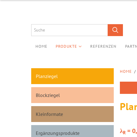
HOME
PRODUKTE
REFERENZEN
PART
HOME
/
Planziegel
Blockziegel
Pla
Kleinformate
λ
= 0
R
Ergänzungsprodukte