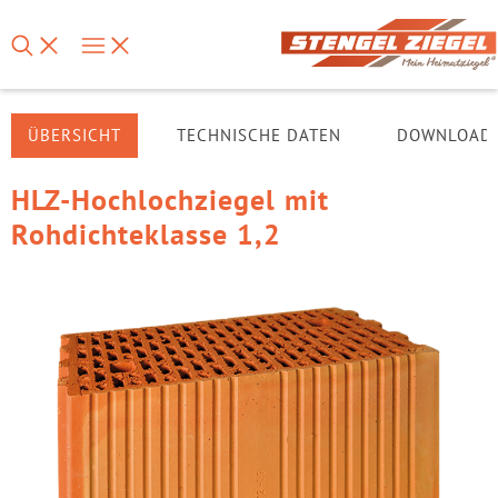
ÜBERSICHT
TECHNISCHE DATEN
DOWNLOAD
HLZ-Hochlochziegel mit
Rohdichteklasse 1,2