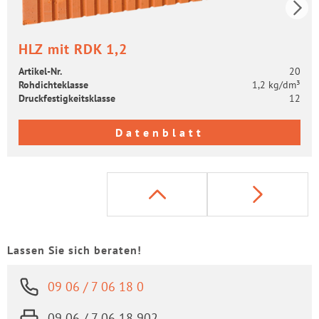
HLZ mit RDK 1,2
Artikel-​Nr.
20
Roh­dich­te­klas­se
1,2 kg/dm³
Druck­fes­tig­keits­klas­se
12
Datenblatt
Lassen Sie sich beraten!
09 06 / 7 06 18 0
09 06 / 7 06 18 902