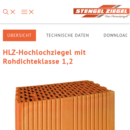
ÜBERSICHT
TECHNISCHE DATEN
DOWNLOAD
HLZ-Hochlochziegel mit
Rohdichteklasse 1,2