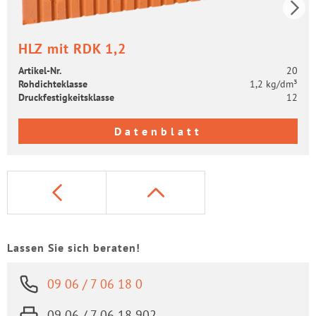
HLZ mit RDK 1,2
Artikel-​Nr.
20
Roh­dich­te­klas­se
1,2 kg/dm³
Druck­fes­tig­keits­klas­se
12
Datenblatt
Lassen Sie sich beraten!
09 06 / 7 06 18 0
09 06 / 7 06 18 902