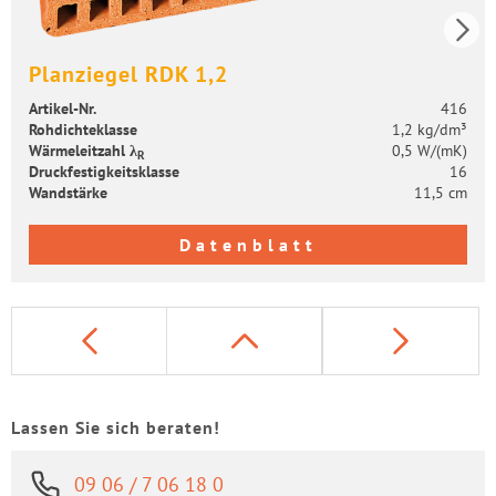
Plan­zie­gel RDK 1,2
Artikel-​Nr.
416
Roh­dich­te­klas­se
1,2 kg/dm³
Wär­me­leit­zahl λ
0,5 W/(mK)
R
Druck­fes­tig­keits­klas­se
16
Wand­stär­ke
11,5 cm
Datenblatt
Lassen Sie sich beraten!
09 06 / 7 06 18 0