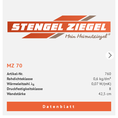
MZ 70
Artikel-​Nr.
760
Roh­dich­te­klas­se
0,6 kg/dm³
Wär­me­leit­zahl λ
0,07 W/(mK)
R
Druck­fes­tig­keits­klas­se
8
Wand­stär­ke
42,5 cm
Datenblatt