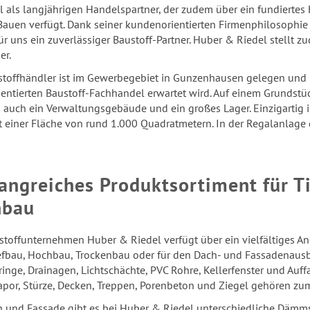
l als lang­jäh­ri­gen Han­dels­part­ner, der zudem über ein fun­dier­
uen ver­fügt. Dank sei­ner kun­den­ori­en­tier­ten Fir­men­phi­lo­so­phi
für uns ein zu­ver­läs­si­ger Baustoff-​Partner. Huber & Rie­del stell
er.
stoff­händ­ler ist im Ge­wer­be­ge­biet in Gun­zen­hau­sen ge­le­gen un
i­en­tier­ten Baustoff-​Fachhandel er­war­tet wird. Auf einem Grund­s
 auch ein Ver­wal­tungs­ge­bäu­de und ein gro­ßes Lager. Ein­zig­ar­tig 
t einer Flä­che von rund 1.000 Qua­drat­me­tern. In der Re­galan­la­g
ang­rei­ches Pro­duktsor­ti­ment für 
­bau
toff­un­ter­neh­men Huber & Rie­del ver­fügt über ein viel­fäl­ti­ges An
f­bau, Hoch­bau, Tro­cken­bau oder für den Dach- und Fas­sa­den­aus­b
in­ge, Drai­na­gen, Licht­schäch­te, PVC Rohre, Kel­ler­fens­ter und Auf­
­a­por, Stür­ze, De­cken, Trep­pen, Po­ren­be­ton und Zie­gel ge­hö­ren z
und Fas­sa­de gibt es bei Huber & Rie­del un­ter­schied­li­che Dämm­stof