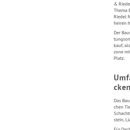
& Rie­de
Thema Ba
Rie­del 
her­ren h
Der Bau­
tungs­or
kauf, als
zo­ne mi
Platz.
Um­f
cken
Das Bau­s
chen Tie
Schacht­r
stein, Li
Für Dach 