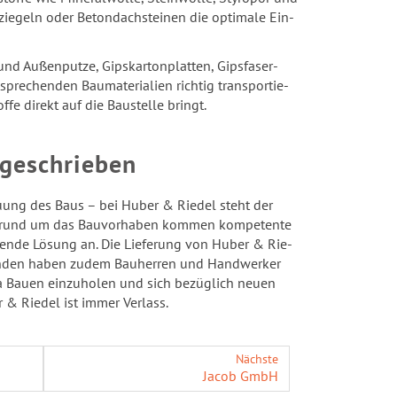
geln oder Be­ton­dach­stei­nen die op­ti­ma­le Ein­
Au­ßen­put­ze, Gips­kar­ton­plat­ten, Gips­fa­ser­
spre­chen­den Bau­ma­te­ria­li­en rich­tig trans­por­tie­
fe di­rekt auf die Bau­stel­le bringt.
ge­schrie­ben
­treu­ung des Baus – bei Huber & Rie­del steht der
chen rund um das Bau­vor­ha­ben kom­men kom­pe­ten­te
­sen­de Lö­sung an. Die Lie­fe­rung von Huber & Rie­
­stän­den haben zudem Bau­her­ren und Hand­wer­ker
ma Bauen ein­zu­ho­len und sich be­züg­lich neuen
r & Rie­del ist immer Ver­lass.
Nächste
Jacob GmbH