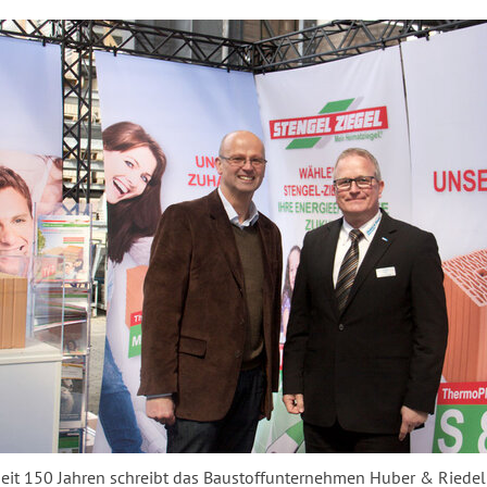
 seit 150 Jah­ren schreibt das Bau­stoff­un­ter­neh­men Huber & Rie­del 