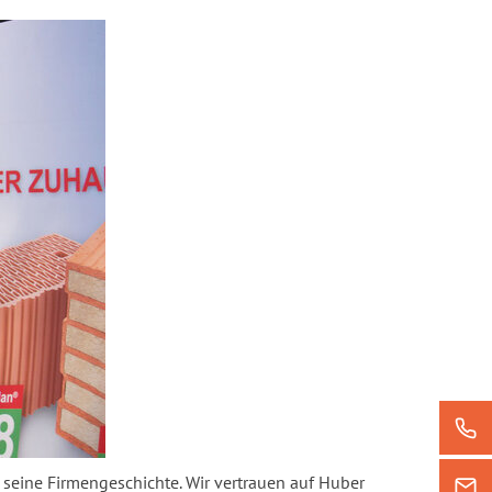
seine Fir­men­ge­schich­te. Wir ver­trau­en auf Huber