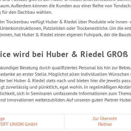
um. Au­ßer­dem kön­nen die Kun­den aus einer Reihe von Ton­dach­zie­
 für den Dach­bau wäh­len.
m Tro­cken­bau ver­fügt Huber & Rie­del über Pro­duk­te wie Innen-​ und 
 Un­ter­kon­struk­tio­nen, Putz­leis­ten oder Tro­cken­est­ri­che. Um die ent­
ön­nen, hat Huber & Rie­del einen ei­ge­nen Fuhr­park, der die Bau­stof­
vice wird bei Huber & Rie­del GROß 
kun­di­ger Be­ra­tung durch qua­li­fi­zier­tes Per­so­nal bis hin zur Be
­ge­dan­ke an ers­ter Stel­le. Mög­lichst allen in­di­vi­du­el­len Wün­s
ei­ter bei Huber & Rie­del stets nach und bie­ten hier die je­weils pas
olgt zu­ver­läs­sig und pünkt­lich, egal wohin. In re­gel­mä­ßi­gen Ab
lich­keit, sich in Se­mi­na­ren um­fas­sen­de In­for­ma­tio­nen zum The
d In­no­va­tio­nen wei­ter­zu­bil­den. Auf un­se­ren guten Part­ner Hube
ige
Zur Übersicht
TOFF UNION GmbH
Part­ner