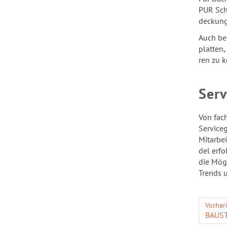
PUR Scha
de­ckung
Auch bei
plat­ten,
ren zu k
Ser­
Von fach­
Ser­vice
Mit­ar­b
del er­f
die Mög­
Trends un
Vorher
BAU­S