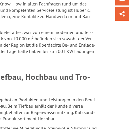
tes Know-​How in allen Fach­fra­gen rund um das
e und kom­pe­ten­ten Ser­vice­leis­tung ist Huber &
t zudem gerne Kon­tak­te zu Hand­wer­kern und Bau­
d bie­tet alles, was von einem mo­der­nen und leis­
tück von 10.000 m² be­fin­den sich so­wohl der Ver­
in der Re­gi­on ist die über­dach­te Be- und Ent­la­de­
e der La­ger­hal­le haben bis zu 200 LKW La­dun­gen
Tief­bau, Hoch­bau und Tro­
­ge­bot an Pro­duk­ten und Leis­tun­gen in den Be­rei­
au. Beim Tief­bau er­hält der Kunde di­ver­se
fang­be­häl­ter zur Re­gen­was­ser­nut­zung. Kalk­sand­
um Pro­duktsor­ti­ment Hoch­bau.
­fe wie Mi­ne­ral­wol­le, Stein­wol­le, Sty­ro­por und