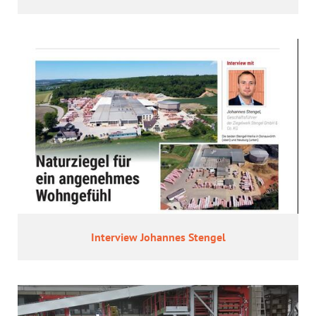
In­ter­view Jo­han­nes Sten­gel