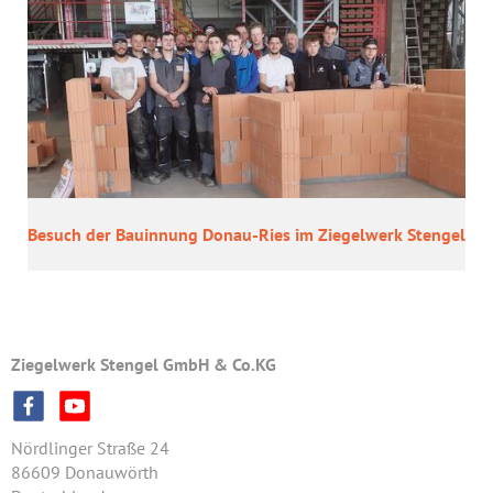
Be­such der Bau­in­nung Donau-​Ries im Zie­gel­werk Sten­gel
Ziegelwerk Stengel GmbH & Co.KG
Nördlinger Straße 24
86609 Donauwörth