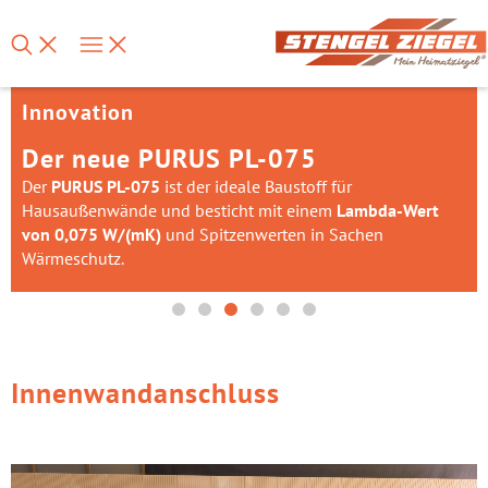
Innovation
Der neue PURUS PL-075
Der
PURUS PL-075
ist der ideale Baustoff für
Hausaußenwände und besticht mit einem
Lambda-Wert
von 0,075 W/(mK)
und Spitzenwerten in Sachen
Wärmeschutz.
Innenwandanschluss