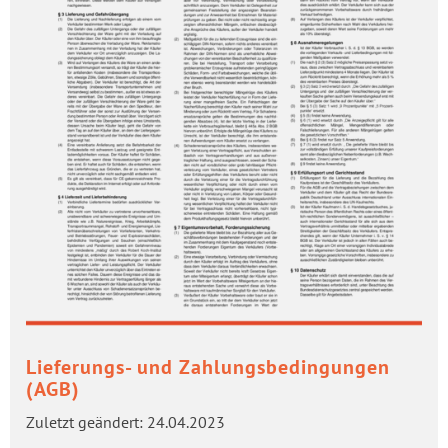
Lieferungs-​ und Zah­lungs­be­din­gun­gen
(AGB)
Zu­letzt ge­än­dert: 24.04.2023