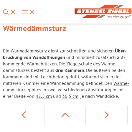
Wärmedämmsturz
Ein Wär­me­dämm­sturz dient zur schnel­len und si­che­ren
Über­
brü­ckung von Wand­öff­nun­gen
und mi­ni­miert zu­sätz­lich auf­
kom­men­de Wär­me­brü­cken. Die Zie­gel­scha­le des Wär­me­
dämm­stur­zes be­steht aus
drei Kam­mern
. Die äu­ße­ren bei­den
Kam­mern sind mit Leicht­be­ton ge­füllt, wäh­rend sich in der
mitt­le­ren Kam­mer eine Wär­me­däm­mung be­fin­det. Den
Wär­me­
dämm­sturz
gibt es in zwei ver­schie­de­nen Aus­füh­run­gen, mit
einer Brei­te von
42,5 cm
und
36,5 cm
, je nach Wand­di­cke.