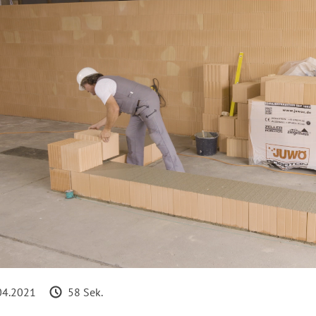
Loaded
:
nmute
54.21%
04.2021
58 Sek.