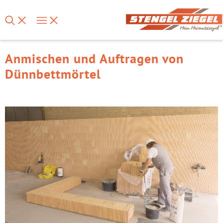
Anmischen und Auftragen von
Dünnbettmörtel
Loaded
:
Unmute