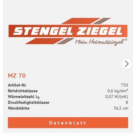
MZ 70
Artikel-​Nr.
750
Roh­dich­te­klas­se
0,6 kg/dm³
Wär­me­leit­zahl λ
0,07 W/(mK)
R
Druck­fes­tig­keits­klas­se
8
Wand­stär­ke
36,5 cm
Datenblatt